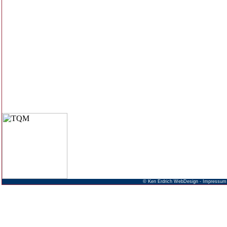
©
Ken Erdrich WebDesign
-
Impressum