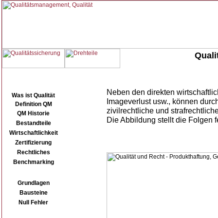
Quali
Startseite
Qualität (QM)
Neben den direkten wirtschaftl
Was ist Qualität
Imageverlust usw., können durc
Definition QM
zivilrechtliche und strafrechtli
QM Historie
Die Abbildung stellt die Folgen 
Bestandteile
Wirtschaftlichkeit
Zertifizierung
Rechtliches
Benchmarking
TQM
Grundlagen
Bausteine
Null Fehler
APQP