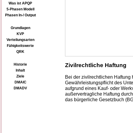
Was ist APQP
5-Phasen Modell
Phasen In-/ Output
SPC
Grundlagen
KVP
Verteilungsarten
Fähigkeitswerte
QRK
Six Sigma
Zivilrechtliche Haftung
Historie
Inhalt
Ziele
Bei der zivilrechtlichen Haftung
Gewährleistungspflicht des Unt
DMAIC
aufgrund eines Kauf- oder Werkv
DMADV
außervertragliche Haftung durc
das bürgerliche Gesetzbuch (BG
Literatur
Sitemap
Kontakt
Kenline Projects